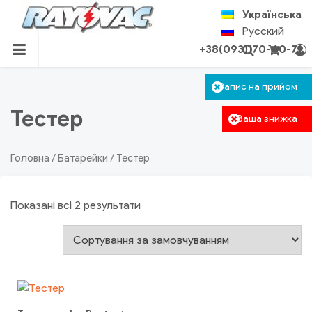
Skip
Українська
to
Русский
content
+38(093)170-40-71
RAYOVAC.COM.UA
Кошик пустий
Запис на прийом
Авторизація
Пошук
Тестер
Ваша знижка
Головна
/
Батарейки
/ Тестер
Показані всі 2 результати