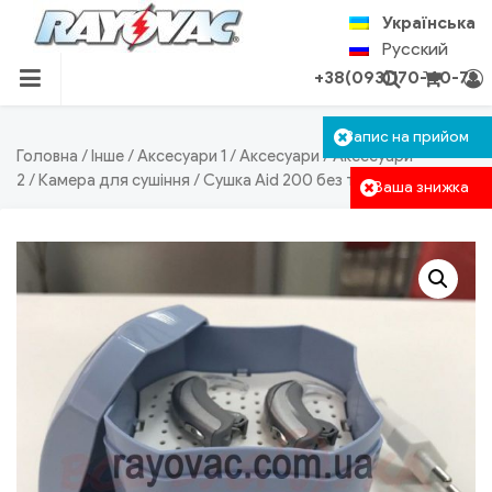
Skip
Українська
to
Русский
content
+38(093)170-40-71
RAYOVAC.COM.UA
Кошик пустий
Запис на прийом
Авторизація
Пошук
Головна
/
Інше
/
Аксесуари 1
/
Аксесуари
/
Аксесуари
2
/
Камера для сушіння
/ Сушка Aid 200 без таймеру
Ваша знижка