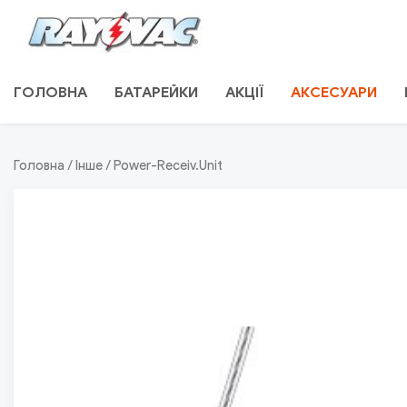
Skip
to
content
RAYOVAC.COM.UA
ГОЛОВНА
БАТАРЕЙКИ
АКЦІЇ
АКСЕСУАРИ
Головна
/
Інше
/ Power-Receiv.Unit