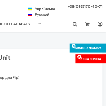
+38(093)170-40-71
Українська
Русский
ХОВОГО АПАРАТУ
Кошик пустий
Авторизація
Пошук
Запис на прийом
Unit
Ваша знижка
ер для Flip)