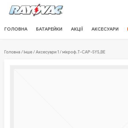
Skip
to
content
RAYOVAC.COM.UA
ГОЛОВНА
БАТАРЕЙКИ
АКЦІЇ
АКСЕСУАРИ
Головна
/
Інше
/
Аксесуари 1
/ мікроф.T-CAP-SYS,BE