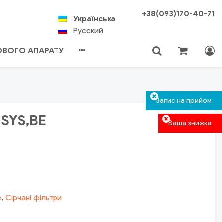
+38(093)170-40-71
Українська
Русский
ХОВОГО АПАРАТУ
Кошик пустий
Авторизація
Пошук
Запис на прийом
-SYS,BE
Ваша знижка
е
,
Сірчані фільтри