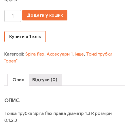
Кількість
Додати у кошик
Купити в 1 клік
Категорії:
Spira flex
,
Аксесуари 1
,
Інше
,
Тонкі трубки
"open"
Опис
Відгуки (0)
ОПИС
Тонка трубка Spira flex права діаметр 1,3 R розміри
0,1,2,3