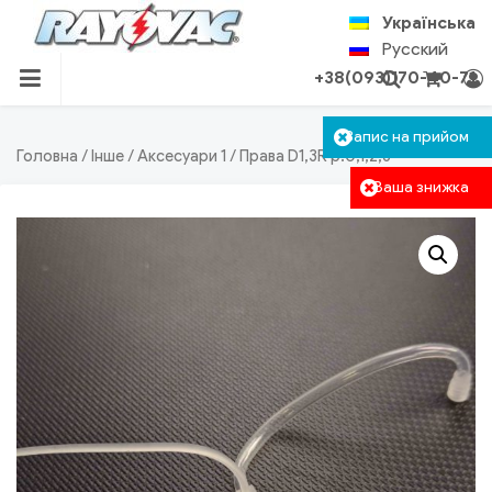
Skip
Українська
to
Русский
content
+38(093)170-40-71
RAYOVAC.COM.UA
Кошик пустий
Запис на прийом
Авторизація
Пошук
Головна
/
Інше
/
Аксесуари 1
/ Права D1,3R р.0,1,2,3
Ваша знижка