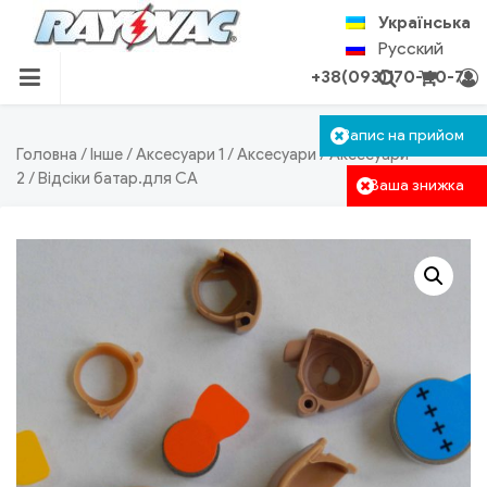
Skip
Українська
to
Русский
content
+38(093)170-40-71
RAYOVAC.COM.UA
Кошик пустий
Запис на прийом
Авторизація
Пошук
Головна
/
Інше
/
Аксесуари 1
/
Аксесуари
/
Аксесуари
2
/ Відсіки батар.для СА
Ваша знижка