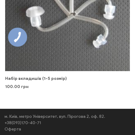
Набір вкладишів (1-5 розмір)
100.00
грн
м. Київ, метро Університет, вул. Пірогова 2, оф. 82.
+38(093)170-40-71
Оферта