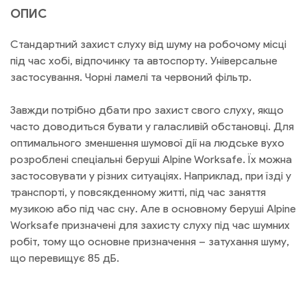
ОПИС
Стандартний захист слуху від шуму на робочому місці
під час хобі, відпочинку та автоспорту. Універсальне
застосування. Чорні ламелі та червоний фільтр.
Завжди потрібно дбати про захист свого слуху, якщо
часто доводиться бувати у галасливій обстановці. Для
оптимального зменшення шумової дії на людське вухо
розроблені спеціальні беруші Alpine Worksafe. Їх можна
застосовувати у різних ситуаціях. Наприклад, при їзді у
транспорті, у повсякденному житті, під час заняття
музикою або під час сну. Але в основному беруші Alpine
Worksafe призначені для захисту слуху під час шумних
робіт, тому що основне призначення – затухання шуму,
що перевищує 85 дБ.