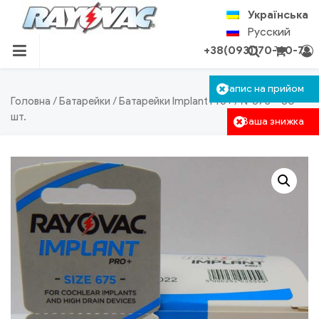
Skip
Українська
to
Русский
content
+38(093)170-40-71
RAYOVAC.COM.UA
Кошик пустий
Запис на прийом
Авторизація
Пошук
Головна
/
Батарейки
/
Батарейки Implant Pro+
/ №675 – 60
шт.
Ваша знижка